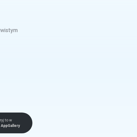
ywistym
yj to w
AppGallery