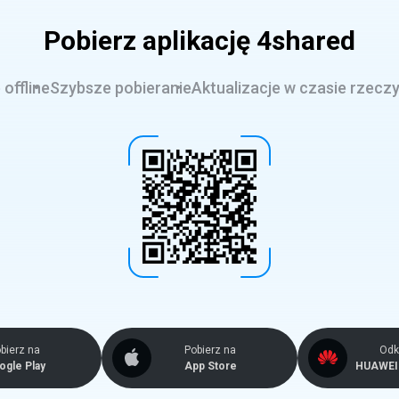
Pobierz aplikację 4shared
offline
Szybsze pobieranie
Aktualizacje w czasie rzecz
bierz na
Pobierz na
Odkr
ogle Play
App Store
HUAWEI 