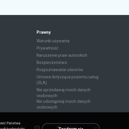
Prawny
Warunki używania
Prywatność
Naruszenie praw autorskich
Bezpieczeństwo
Rozpoznawanie utworów
Umowa dotycząca poziomu usług
(SLA)
Nie sprzedawaj moich danych
osobowych
Nie udostępniaj moich danych
osobowych
rawić Państwa
Polski