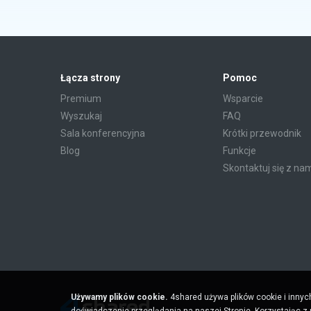
Łącza strony
Pomoc
Premium
Wsparcie
Wyszukaj
FAQ
Sala konferencyjna
Krótki przewodnik
Blog
Funkcje
Skontaktuj się z na
Używamy plików cookie.
4shared używa plików cookie i innyc