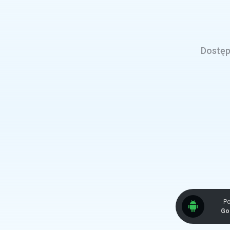
Dostęp 
Po
Go