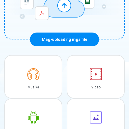
Mag-upload ng mga file
Musika
Video